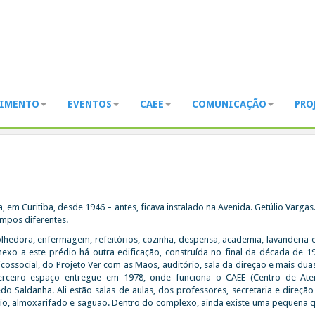
DIMENTO
EVENTOS
CAEE
COMUNICAÇÃO
PRO
m Curitiba, desde 1946 – antes, ficava instalado na Avenida. Getúlio Vargas
mpos diferentes.
lhedora, enfermagem, refeitórios, cozinha, despensa, academia, lavanderia e
nexo a este prédio há outra edificação, construída no final da década de 1
icossocial, do Projeto Ver com as Mãos, auditório, sala da direção e mais dua
terceiro espaço entregue em 1978, onde funciona o CAEE (Centro de At
do Saldanha. Ali estão salas de aulas, dos professores, secretaria e direção
ório, almoxarifado e saguão. Dentro do complexo, ainda existe uma pequena 