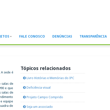
JETOS
FALE CONOSCO
DENÚNCIAS
TRANSPARÊNCIA
Tópicos relacionados
. A sede é
Livro Histórias e Memórias do IPC
 salas de
Deficiência visual
990 e que
s salas de
endimento
Projeto Campo Comprido
 e equipe
quadra de
Seja um associado