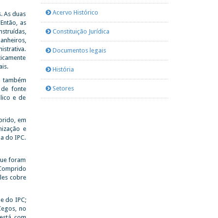
Acervo Histórico
. As duas
Então, as
struídas,
Constituição Jurídica
anheiros,
istrativa.
Documentos legais
ticamente
is.
História
ão também
Setores
 de fonte
lico e de
prido, em
nização e
a do IPC.
que foram
 Comprido
eles cobre
de do IPC;
 Cegos, no
 está com