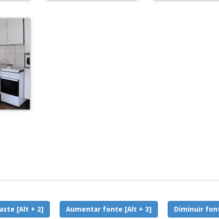
aste [Alt + 2]
Aumentar fonte [Alt + 3]
Diminuir font