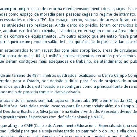
assaram por um processo de reforma e redimensionamento dos espaços físicos
nsadas como espaço de moradia para pessoas cegas no regime de internato. 
necessidades do Novo IPC. No espaço interno, rampas de acesso foram con
e as atividades são realizadas. Ainda dento do prédio, foram construídos b
e, ampliados refeitório, cozinha, lavanderia, enfermagem e toda a área admin
além da compra de equipamentos. Um outro espaço que até então ficava pra
asqueira e um pequeno salão de festa, que é utilizado para atividades socia
cam estacionados foram revestidas com piso apropriado, áreas de circulaç
 Foi cerca de quase R$ 1,1 milhão em investimentos, recursos provenientes
que deram condições mais adequadas de trabalho, de atendimento ao púb
, de um terreno de 48 mil metros quadrados localizado no bairro Campo Com
tidos para o Estado, por decisão judicial, para fins de projetos de urba
 metros quadrados, está locado e se configura como a principal fonte de rend
por meio de parceria com a iniciativa privada.
Curitiba e dois imóveis sem habitação em Guaratuba (PR) e em Enseada (SC), 
 história. Sete deles estão locados para fins comerciais: além do Campo
l Deodoro, Riachuelo, Silva Jardim e na Galeria Andrade. A receita advinda d
gratuitamente às pessoas com deficiência visual pelo IPC.
 que abriga o CAEE (Centro de Atendimento Educacional Especializado), na se
são judicial para que ele seja reintegrado ao patrimônio do IPC; a Vila dos
ba com dez lotes que atualmente são ocupados por famílias e que também