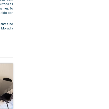
alizada às
na região
edido por
nantes no
a Moradia