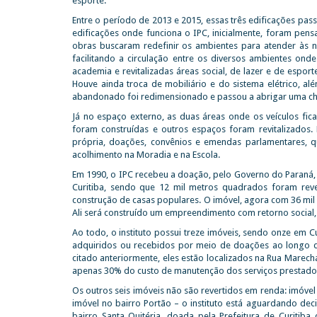
esporte.
Entre o período de 2013 e 2015, essas três edificações p
edificações onde funciona o IPC, inicialmente, foram pe
obras buscaram redefinir os ambientes para atender às 
facilitando a circulação entre os diversos ambientes ond
academia e revitalizadas áreas social, de lazer e de esport
Houve ainda troca de mobiliário e do sistema elétrico, 
abandonado foi redimensionado e passou a abrigar uma churr
Já no espaço externo, as duas áreas onde os veículos fi
foram construídas e outros espaços foram revitalizados.
própria, doações, convênios e emendas parlamentares, 
acolhimento na Moradia e na Escola.
Em 1990, o IPC recebeu a doação, pelo Governo do Paraná
Curitiba, sendo que 12 mil metros quadrados foram rever
construção de casas populares. O imóvel, agora com 36 mil
Ali será construído um empreendimento com retorno social, 
Ao todo, o instituto possui treze imóveis, sendo onze em 
adquiridos ou recebidos por meio de doações ao longo da
citado anteriormente, eles estão localizados na Rua Marecha
apenas 30% do custo de manutenção dos serviços prestados 
Os outros seis imóveis não são revertidos em renda: imóvel
imóvel no bairro Portão – o instituto está aguardando deci
bairro Santa Quitéria, doada pela Prefeitura de Curiti