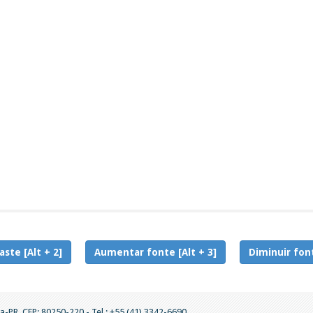
aste [Alt + 2]
Aumentar fonte [Alt + 3]
Diminuir font
a-PR. CEP: 80250-220 - Tel.: +55 (41) 3342-6690