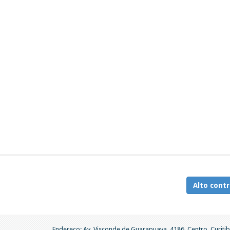
Alto contr
Endereço: Av. Visconde de Guarapuava, 4186, Centro, Curitib