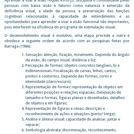
Aprender a usar a visão requer esforço, disciplina e continuidade pelas
pessoas com baixa visão e fatores como natureza e extensão da
deficiência visual, a idade da pessoa, a preservação das funções
cognitivas relacionadas à capacidade de entendimento e as
oportunidades para aprender a usar a visão funcional são importantes,
pois interferem na eficiência do programa de estimulação visual.
O desenvolvimento visual é evolutivo, uma etapa precede a outra e
obedece a seguinte ordem de acordo com as pesquisas feitas por
Barraga (1986):
Sensação: atenção, fixação, movimento. Depende do ângulo
da visão, do campo visual, distância e luz;
Percepção de formas: objetos concretos tangíveis, bi e
tridimensionais. Focalização de curvas, linhas, cantos,
pontos e contornos. Depende das formas, cores e
intensidade (claro/escuro);
Representação de formas: representação de objetos em
diferentes posições e relações espaciais. Diminuição de
tamanho e formas, figuras planas e desenhadas, detalhes
de objetos e em figuras;
Representação de figuras e cenas: descrição e
reconhecimento de ações e situações (perto/ longe);
Análise e síntese visual: capacidade de analisar, juntar e
separar;
Simbologia abstrata: discriminação, reconhecimento,