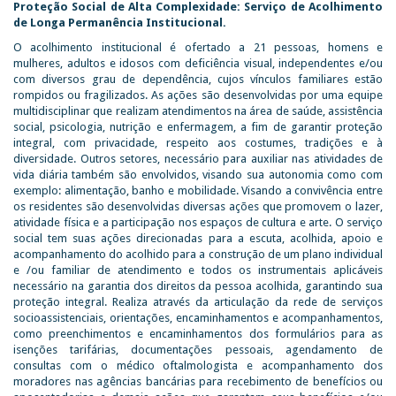
Proteção Social de Alta Complexidade: Serviço de Acolhimento
de Longa Permanência Institucional.
O acolhimento institucional é ofertado a 21 pessoas, homens e
mulheres, adultos e idosos com deficiência visual, independentes e/ou
com diversos grau de dependência, cujos vínculos familiares estão
rompidos ou fragilizados. As ações são desenvolvidas por uma equipe
multidisciplinar que realizam atendimentos na área de saúde, assistência
social, psicologia, nutrição e enfermagem, a fim de garantir proteção
integral, com privacidade, respeito aos costumes, tradições e à
diversidade. Outros setores, necessário para auxiliar nas atividades de
vida diária também são envolvidos, visando sua autonomia como com
exemplo: alimentação, banho e mobilidade. Visando a convivência entre
os residentes são desenvolvidas diversas ações que promovem o lazer,
atividade física e a participação nos espaços de cultura e arte. O serviço
social tem suas ações direcionadas para a escuta, acolhida, apoio e
acompanhamento do acolhido para a construção de um plano individual
e /ou familiar de atendimento e todos os instrumentais aplicáveis
necessário na garantia dos direitos da pessoa acolhida, garantindo sua
proteção integral. Realiza através da articulação da rede de serviços
socioassistenciais, orientações, encaminhamentos e acompanhamentos,
como preenchimentos e encaminhamentos dos formulários para as
isenções tarifárias, documentações pessoais, agendamento de
consultas com o médico oftalmologista e acompanhamento dos
moradores nas agências bancárias para recebimento de benefícios ou