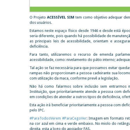
O Projeto
ACESSÍVEL SIM
tem como objetivo adequar den
dos usuários.
Estamos neste espaço físico desde 1946 e desde está ép
seria diferente, pois quando há possibilidade de manutenç
as principais leis de acessibilidade, orientam e asse
deficiência.
Para tanto, utilizaremos o recurso de emenda parlamen
acessibilidade, como: nivelamento do pátio interno; adeq
Tal ação se faz necessária para que possamos evitar quedas,
rampas não proporcionam a pessoa cadeirante sua locomoç
com utilização da maca, conforme prevê a legislação.
Não há como falarmos sobre inclusão sem entrarmos na 
Instituição, que prioritariamente atende a pessoa com def
em condições de atender a outros tipos de deficiência, ofer
Esta ação irá beneficiar prioritariamente a pessoa com defic
pelo IPC.
#ParaTodosVerem
#ParaCegoVer
: Imagem em formato ret
na cor azul em cima e verde embaixo. No miolo do retângul
direita, esta a logo do apoiador FAS.