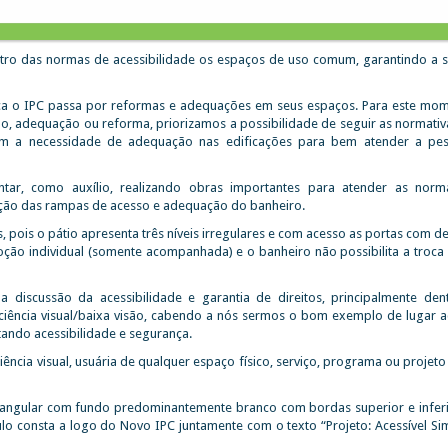
tro das normas de acessibilidade os espaços de uso comum, garantindo a 
oca o IPC passa por reformas e adequações em seus espaços. Para este mo
ão, adequação ou reforma, priorizamos a possibilidade de seguir as normativ
guram a necessidade de adequação nas edificações para bem atender a p
tar, como auxílio, realizando obras importantes para atender as norm
uação das rampas de acesso e adequação do banheiro.
 pois o pátio apresenta três níveis irregulares e com acesso as portas com d
ão individual (somente acompanhada) e o banheiro não possibilita a troca 
discussão da acessibilidade e garantia de direitos, principalmente den
iciência visual/baixa visão, cabendo a nós sermos o bom exemplo de lugar ac
tando acessibilidade e segurança.
iência visual, usuária de qualquer espaço físico, serviço, programa ou projet
angular com fundo predominantemente branco com bordas superior e inferi
o consta a logo do Novo IPC juntamente com o texto “Projeto: Acessível Sim