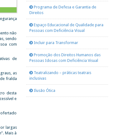
Programa de Defesa e Garantia de
Direitos
segurança
Espaço Educacional de Qualidade para
Pessoas com Deficiência Visual
mento não
as, sendo
Incluir para Transformar
essoa com
Promoção dos Direitos Humanos das
ativas de
Pessoas Idosas com Deficiência Visual
Teatralizando – práticas teatrais
egraus, as
inclusivas
de fralda
Ilusão Ótica
tro desta
essível e
o ofertado
or largas
”. Mais à