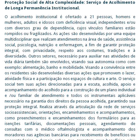
Proteção Social de Alta Complexidade: Serviço de Acolhimento
de Longa Permanência Institucional.
O acolhimento institucional é ofertado a 21 pessoas, homens e
mulheres, adultos e idosos com deficiência visual, independentes e/ou
com diversos grau de dependência, cujos vínculos familiares estão
rompidos ou fragilizados. As ações são desenvolvidas por uma equipe
multidisciplinar que realizam atendimentos na área de saúde, assistência
social, psicologia, nutrição e enfermagem, a fim de garantir proteção
integral, com privacidade, respeito aos costumes, tradições e à
diversidade. Outros setores, necessário para auxiliar nas atividades de
vida diária também são envolvidos, visando sua autonomia como com
exemplo: alimentação, banho e mobilidade. Visando a convivência entre
os residentes são desenvolvidas diversas ações que promovem o lazer,
atividade física e a participação nos espaços de cultura e arte. O serviço
social tem suas ações direcionadas para a escuta, acolhida, apoio e
acompanhamento do acolhido para a construção de um plano individual
e /ou familiar de atendimento e todos os instrumentais aplicáveis
necessário na garantia dos direitos da pessoa acolhida, garantindo sua
proteção integral. Realiza através da articulação da rede de serviços
socioassistenciais, orientações, encaminhamentos e acompanhamentos,
como preenchimentos e encaminhamentos dos formulários para as
isenções tarifárias, documentações pessoais, agendamento de
consultas com o médico oftalmologista e acompanhamento dos
moradores nas agências bancárias para recebimento de benefícios ou